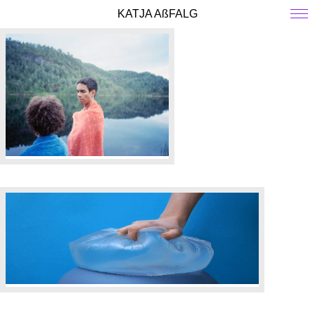
KATJA AßFALG